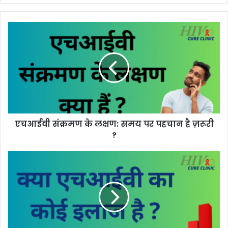
एचआईवी
संक्रमण
के
लक्षण:
समय
पर
पहचान
है
ज़रूरी
एचआईवी संक्रमण के लक्षण: समय पर पहचान है ज़रूरी
?
?
क्या
एचआईवी
का
कोई
इलाज
है?