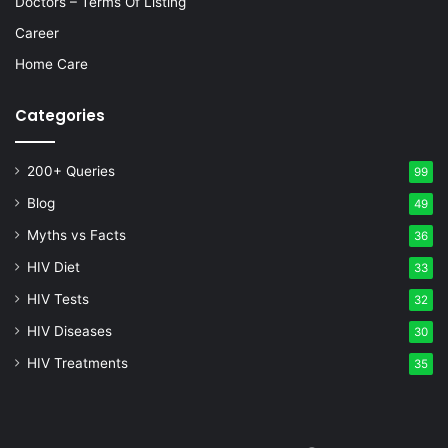
Doctors – Terms Of Listing
Career
Home Care
Categories
200+ Queries
99
Blog
49
Myths vs Facts
36
HIV Diet
33
HIV Tests
32
HIV Diseases
30
HIV Treatments
35