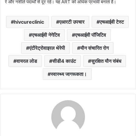
रें और नशीले पदार्थों से दूर रहें। यह ART को अधिक प्रभावी बनाता है।
hivcureclinic
एआरटी उपचार
एचआईवी टेस्ट
एचआईवी नेगेटिव
एचआईवी पॉजिटिव
एंटीरेट्रोवाइरल थेरेपी
यौन संचारित रोग
वायरल लोड
सीडी4 काउंट
सुरक्षित यौन संबंध
स्वास्थ्य जागरूकता।