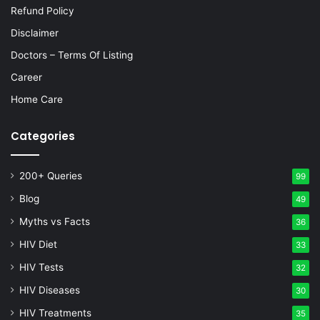
Refund Policy
Disclaimer
Doctors – Terms Of Listing
Career
Home Care
Categories
200+ Queries
99
Blog
49
Myths vs Facts
36
HIV Diet
33
HIV Tests
32
HIV Diseases
30
HIV Treatments
35