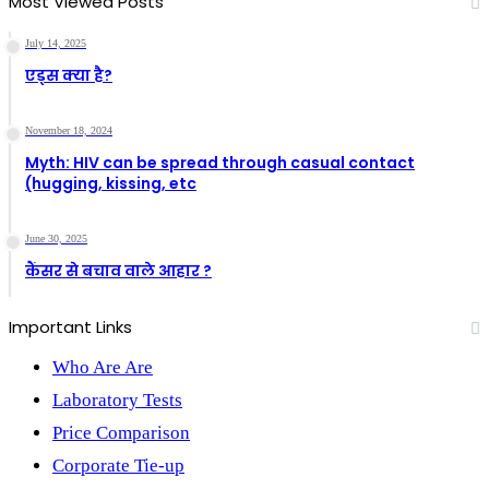
Most Viewed Posts
July 14, 2025
एड्स क्या है?
November 18, 2024
Myth: HIV can be spread through casual contact
(hugging, kissing, etc
June 30, 2025
कैंसर से बचाव वाले आहार ?
Important Links
Who Are Are
Laboratory Tests
Price Comparison
Corporate Tie-up