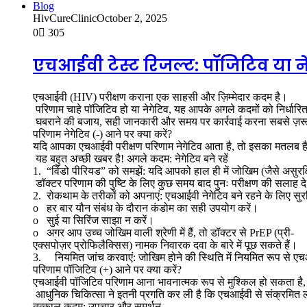
Blog
HivCureClinic
October 2, 2025
0
305
एचआईवी टेस्ट रिजल्ट: पॉजिटिव या नेग
एचआईवी (HIV) परीक्षण कराना एक साहसी और ज़िम्मेदार कदम है।
परिणाम चाहे पॉजिटिव हो या नेगेटिव, यह आपके अगले कदमों को निर्धारि
घबराने की बजाय, सही जानकारी और समय पर कार्रवाई करना सबसे ज़रू
परिणाम नेगेटिव (-) आने पर क्या करें?
यदि आपका एचआईवी परीक्षण परिणाम नेगेटिव आता है, तो इसका मतलब है
यह बहुत अच्छी खबर है! अगले कदम: नेगेटिव बने रहें
1. “विंडो पीरियड” को समझें: यदि आपको हाल ही में जोखिम (जैसे असुरक्षि
डॉक्टर परिणाम की पुष्टि के लिए कुछ समय बाद पुनः परीक्षण की सलाह दे
2. रोकथाम के तरीकों को अपनाएं: एचआईवी नेगेटिव बने रहने के लिए सुरक्
o हर बार यौन संबंध के दौरान कंडोम का सही उपयोग करें।
o सुई या सिरिंज साझा न करें।
o अगर आप उच्च जोखिम वाली श्रेणी में हैं, तो डॉक्टर से PrEP (प्री-
एक्सपोज़र प्रोफिलैक्सिस) नामक निवारक दवा के बारे में पूछ सकते हैं।
3. नियमित जांच करवाएं: जोखिम होने की स्थिति में नियमित रूप से एच
परिणाम पॉजिटिव (+) आने पर क्या करें? ️
एचआईवी पॉजिटिव परिणाम आना भावनात्मक रूप से मुश्किल हो सकता है,
आधुनिक चिकित्सा ने इतनी प्रगति कर ली है कि एचआईवी से संक्रमित ल
तत्काल कदम: उपचार और समर्थन