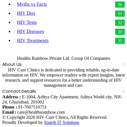
Myths vs Facts
36
HIV Diet
33
HIV Tests
32
HIV Diseases
30
HIV Treatments
35
Healths Rainbow Private Ltd. Group Of Companies
About Us
HIV Cure Clinics is dedicated to providing reliable, up-to-date
information on HIV. We empower readers with expert insights, latest
research, and support resources for a better understanding of HIV
management and care.
Contact Details
Address :
E-1004, Aditya City Apartment, Aditya World city, NH-
24, Ghaziabad, 201002
Phone :
91-7607510751
Email :
care@healthsrainbow.com
© Copyright 2026 HIV Cure Clinics, All Rights Reserved.
Proudly Developed by
Sparsh IT Solutions