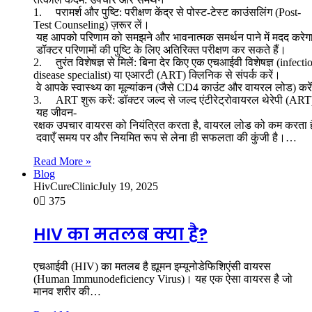
1. परामर्श और पुष्टि: परीक्षण केंद्र से पोस्ट-टेस्ट काउंसलिंग (Post-
Test Counseling) ज़रूर लें।
यह आपको परिणाम को समझने और भावनात्मक समर्थन पाने में मदद करेग
डॉक्टर परिणामों की पुष्टि के लिए अतिरिक्त परीक्षण कर सकते हैं।
2. तुरंत विशेषज्ञ से मिलें: बिना देर किए एक एचआईवी विशेषज्ञ (infecti
disease specialist) या एआरटी (ART) क्लिनिक से संपर्क करें।
वे आपके स्वास्थ्य का मूल्यांकन (जैसे CD4 काउंट और वायरल लोड) करे
3. ART शुरू करें: डॉक्टर जल्द से जल्द एंटीरेट्रोवायरल थेरेपी (ART)
यह जीवन-
रक्षक उपचार वायरस को नियंत्रित करता है, वायरल लोड को कम करता ह
दवाएँ समय पर और नियमित रूप से लेना ही सफलता की कुंजी है।…
Read More »
Blog
HivCureClinic
July 19, 2025
0
375
HIV का मतलब क्या है?
एचआईवी (HIV) का मतलब है ह्यूमन इम्यूनोडेफिशिएंसी वायरस
(Human Immunodeficiency Virus)। यह एक ऐसा वायरस है जो
मानव शरीर की…