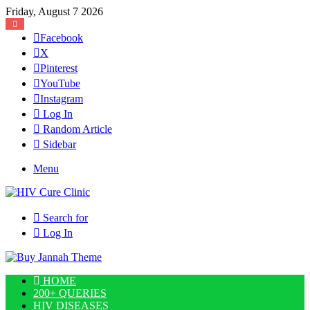
Friday, August 7 2026
Facebook
X
Pinterest
YouTube
Instagram
Log In
Random Article
Sidebar
Menu
Search for
Log In
HOME
200+ QUERIES
HIV DISEASES