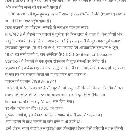
एड्स (AIDS) का इतिहास केवल एक बीमारी की कहानी नहीं है, बल्कि यह विज्ञान, संघर्ष
और मानवीय जज्बे की एक लंबी यात्रा है।
1980 के दशक में शुरू हुई यह महामारी आज एक प्रबंधनीय स्थिति (manageable
condition) तक पहुँच चुकी है।
एड्स महामारी का इतिहास: सन्नाटे से समाधान तक का सफर
HIV/AIDS ने पिछले चार दशकों में दुनिया को जिस तरह से बदला है, वैसा किसी और
आधुनिक बीमारी ने नहीं किया। आइए जानते हैं इस महामारी के कुछ महत्वपूर्ण पड़ाव:
रहस्यमयी शुरुआत (1981-1983) इस महामारी की आधिकारिक शुरुआत 5 जून,
1981 को मानी जाती है, जब अमेरिका के CDC (Centers for Disease
Control) ने फेफड़ों के एक दुर्लभ संक्रमण के कुछ मामलों की रिपोर्ट दी।
शुरुआत में इसे केवल एक विशिष्ट समूह की बीमारी माना गया, लेकिन जल्द ही यह स्पष्ट
हो गया कि यह वायरस किसी को भी प्रभावित कर सकता है।
वायरस की पहचान (1983-1984)
1983 में, पेरिस के पाश्चर इंस्टीट्यूट के डॉ. ल्यूक मॉन्टेनियरे और उनकी टीम ने उस
वायरस की खोज की जो एड्स का कारण था। बाद में इसे HIV (Human
Immunodeficiency Virus) नाम दिया गया।
डर और कलंक का दौर (1980 का दशक)
शुरुआती वर्षों में, इस बीमारी को लेकर समाज में भारी डर और भ्रम था।
लोग मरीजों से हाथ मिलाने या पास बैठने में भी डरते थे।
इसी दौरान रयान व्हाइट जैसे युवाओं और एलिजाबेथ टेलर जैसी हस्तियों ने इस बीमारी