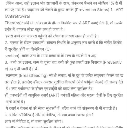
लेकिन आज, सही इलाज और सावधानी के साथ, संक्रमण फैलने का जोखिम 1% से भी
कम रह गया है। संक्रमण को रोकने के मुख्य तरीके (Prevention Steps) 1. ART
(Antiretroviral
Therapy): यदि मां गर्भावस्था के दौरान नियमित रूप से ART दवाएं लेती है, तो उसके
शरीर में ‘वायरल लोड’ बहुत कम हो जाता है।
इससे बच्चे तक वायरस पहुँचने की संभावना लगभग खत्म हो जाती है।
2. प्रसव के दौरान सावधानी: डॉक्टर स्थिति के अनुसार तय करते हैं कि नॉर्मल डिलीव
री सुरक्षित होगी या सिजेरियन (C-
section), ताकि जन्म के समय बच्चा मां के रक्त के संपर्क में न आए।
3. बच्चे का इलाज: जन्म के तुरंत बाद बच्चे को कुछ हफ्तों तक निवारक (Preventiv
e) दवाएं दी जाती हैं। 4.
स्तनपान (Breastfeeding) संबंधी सलाह: मां के दूध के जरिए संक्रमण फैलने का ख
तरा होता है, इसलिए डॉक्टर अक्सर सुरक्षित विकल्पों (जैसे फॉर्मूला मिल्क) की सलाह देते
हैं। क्या गर्भावस्था के दौरान एचआईवी की दवाएं लेना सुरक्षित है?
हाँ, एचआईवी की आधुनिक दवाएं (ART) गर्भवती महिला और भ्रूण दोनों के लिए सुरक्षित
मानी जाती हैं।
ये दवाएं न केवल मां की सेहत सुधारती हैं, बल्कि बच्चे को संक्रमण से भी बचाती हैं।
अगर पिता पॉजिटिव है और मां नेगेटिव, तो क्या बच्चा स्वस्थ होगा?
अगर मां नेगेटिव है, तो बच्चा सुरक्षित रहेगा।
हालांकि, गर्भधारण की प्रक्रिया के दौरान मां को संक्रमण से बचाने के लिए ‘स्पर्म वॉशिंग