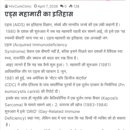
HivCureClinic
April 7, 2026
0
128
एड्स महामारी का इतिहास
एड्स (AIDS) का इतिहास विज्ञान, संघर्ष और मानवीय जज्बे की एक लंबी कहानी है।
1980 के दशक की शुरुआत में जब यह महामारी पहली बार सामने आई, तो इसे एक ‘रह
स्यमयी बीमारी’ माना गया था। एड्स महामारी का इतिहास: एक अनकही जंग
एड्स (Acquired Immunodeficiency
Syndrome) केवल एक बीमारी नहीं है, बल्कि इसने पिछले चार दशकों में वैश्विक स्वा
स्थ्य, राजनीति और समाज को बदल कर रख दिया है।
आइए जानते हैं कि यह सब कैसे शुरू हुआ। 1. महामारी की शुरुआत (1981)
आधिकारिक तौर पर एड्स की पहचान 5 जून,
1981 को हुई, जब अमेरिका के ‘सेंटर फॉर डिजीज कंट्रोल’
(CDC) ने लॉस एंजिल्स के पांच समलैंगिक पुरुषों में एक दुर्लभ प्रकार के निमोनिया (Pn
eumocystis carinii) की रिपोर्ट दी।
इसके बाद जल्द ही न्यूयॉर्क और कैलिफोर्निया में एक दुर्लभ त्वचा कैंसर (Kaposi’s
Sarcoma) के मामले सामने आए। 2. वायरस की खोज (1983-1984)
शुरुआत में इसे ‘GRID’ (Gay-Related Immune
Deficiency) कहा गया, लेकिन बाद में पता चला कि यह किसी भी व्यक्ति को हो सकता
है।