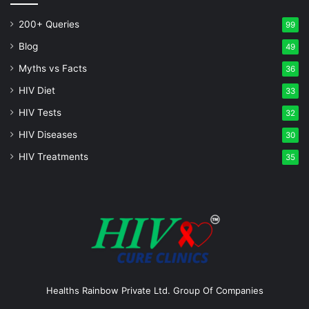
200+ Queries
99
Blog
49
Myths vs Facts
36
HIV Diet
33
HIV Tests
32
HIV Diseases
30
HIV Treatments
35
Healths Rainbow Private Ltd. Group Of Companies